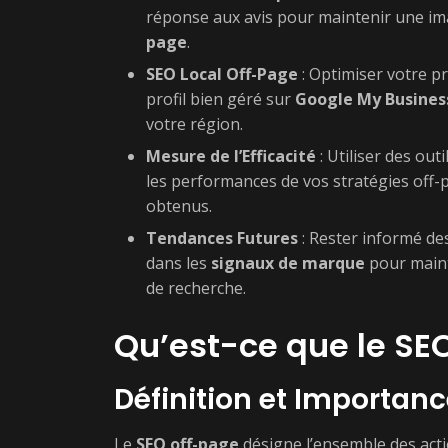
réponse aux avis pour maintenir une ima
page
.
SEO Local Off-Page
: Optimiser votre pr
profil bien géré sur
Google My Busines
votre région.
Mesure de l’Efficacité
: Utiliser des ou
les performances de vos stratégies off-p
obtenus.
Tendances Futures
: Rester informé de
dans les
signaux de marque
pour maint
de recherche.
Qu’est-ce que le SE
Définition et Importan
Le
SEO off-page
désigne l’ensemble des acti