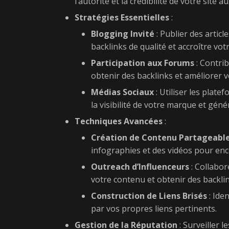
l’autorité et la crédibilité de votre site
Stratégies Essentielles
:
Blogging Invité
: Publier des articl
backlinks de qualité et accroître votre
Participation aux Forums
: Contri
obtenir des backlinks et améliorer v
Médias Sociaux
: Utiliser les plat
la visibilité de votre marque et gén
Techniques Avancées
:
Création de Contenu Partageabl
infographies et des vidéos pour enc
Outreach d’Influenceurs
: Collabor
votre contenu et obtenir des backlin
Construction de Liens Brisés
: Iden
par vos propres liens pertinents.
Gestion de la Réputation
: Surveiller l